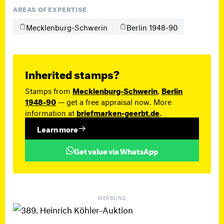
AREAS OF EXPERTISE
Mecklenburg-Schwerin
Berlin 1948-90
Inherited stamps?
Stamps from
Mecklenburg-Schwerin
,
Berlin
1948-90
— get a free appraisal now. More
information at
briefmarken-geerbt.de
.
Learn more
Get value via WhatsApp
WERBUNG