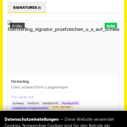
SIGNATURES
(1)
Prüfer
Echt
Försterling
Color: schwarz
Form: Langstempel
KI-ANALYSE
schwarz
freiform
handschrift
Handschrift
Lesbarkeit eingeschränkt
"FCTS TESTING"
Datenschutzeinstellungen
— Diese Website verwendet
Cookies. Notwendige Cookies sind für den Betrieb der