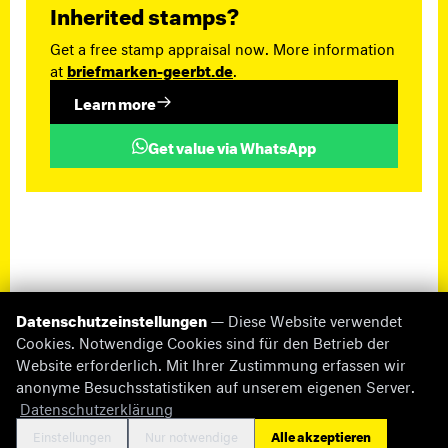
Inherited stamps?
Get a free stamp appraisal now. More information
at
briefmarken-geerbt.de
.
Learn more
Get value via WhatsApp
Datenschutzeinstellungen
— Diese Website verwendet
Cookies. Notwendige Cookies sind für den Betrieb der
Website erforderlich. Mit Ihrer Zustimmung erfassen wir
anonyme Besuchsstatistiken auf unserem eigenen Server.
© 2026 briefmarken-pruefer.de
Datenschutzerklärung
Missing Information
Impressum
Datenschutz
Cookie-Einstellungen
Kontakt
Einstellungen
Nur notwendige
Alle akzeptieren