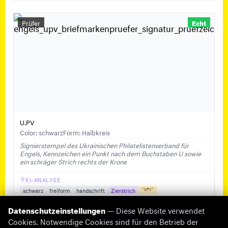
Prüfer
Echt
U.PV
Color: schwarz
Form: Halbkreis
Signierstempel des Ukrainischen Philatelistenverband für
Engels, Kennzeichen ein Punkt nach dem Buchstaben U sowie
ein schräger Strich rechts der Krone
KI-ANALYSE
schwarz
freiform
handschrift
Zierstrich
"UPV"
Datenschutzeinstellungen
— Diese Website verwendet
Cookies. Notwendige Cookies sind für den Betrieb der