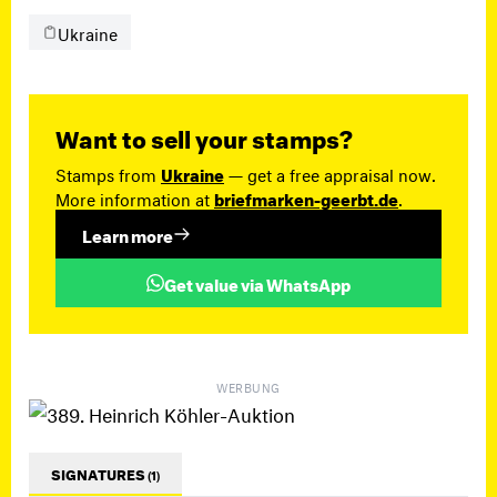
Ukraine
Want to sell your stamps?
Stamps from
Ukraine
— get a free appraisal now.
More information at
briefmarken-geerbt.de
.
Learn more
Get value via WhatsApp
WERBUNG
SIGNATURES
(1)