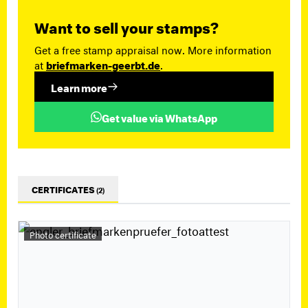
Want to sell your stamps?
Get a free stamp appraisal now. More information
at
briefmarken-geerbt.de
.
Learn more
Get value via WhatsApp
CERTIFICATES
(2)
Photo certificate