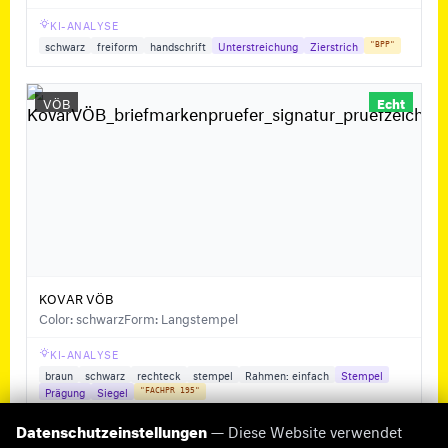
KI-ANALYSE
schwarz
freiform
handschrift
Unterstreichung
Zierstrich
"BPP"
VÖB
Echt
KOVAR VÖB
Color: schwarz
Form: Langstempel
KI-ANALYSE
braun
schwarz
rechteck
stempel
Rahmen: einfach
Stempel
Prägung
Siegel
"FACHPR 195"
Datenschutzeinstellungen
— Diese Website verwendet