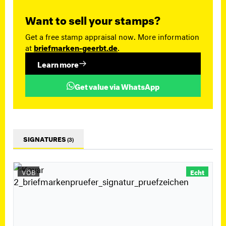
Want to sell your stamps?
Get a free stamp appraisal now. More information
at
briefmarken-geerbt.de
.
Learn more
Get value via WhatsApp
SIGNATURES
(3)
VÖB
Echt