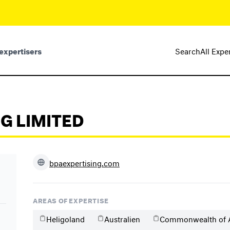
expertisers
Search
All Expe
NG LIMITED
bpaexpertising.com
AREAS OF EXPERTISE
Heligoland
Australien
Commonwealth of Au