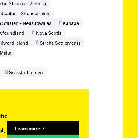
che Staaten - Victoria
 Staaten - Südaustralien
e Staaten - Neusüdwales
Kanada
wfoundland
Nova Scotia
Edward Island
Straits Settlements
Malta
Grossbritannien
che
Learn more
nd
,
,