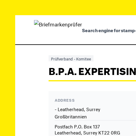
Search engine for stamp 
Prüfverband - Komitee
B.P.A. EXPERTISI
ADDRESS
- Leatherhead, Surrey
Großbritannien
Postfach P.O. Box 137
Leatherhead, Surrey KT22 0RG