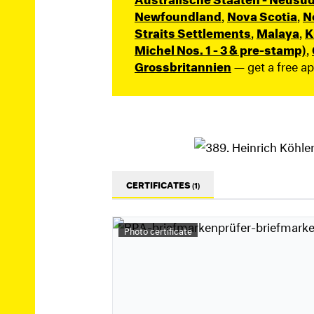
Newfoundland
,
Nova Scotia
,
N
Straits Settlements
,
Malaya
,
K
Michel Nos. 1 - 3 & pre-stamp)
,
Grossbritannien
— get a free a
CERTIFICATES
(1)
Photo certificate