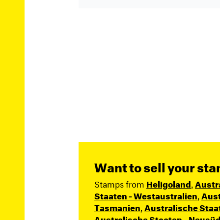
Want to sell your st
Stamps from
Heligoland
,
Austr
Staaten - Westaustralien
,
Aust
Tasmanien
,
Australische Staa
Australische Staaten - Neusü