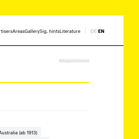
rtisers
Areas
Gallery
Sig. hints
Literature
DE
|
EN
Suggest correction
stralia (ab 1913)