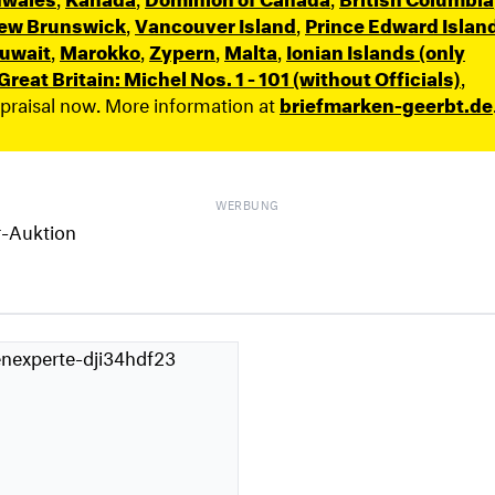
ew Brunswick
,
Vancouver Island
,
Prince Edward Islan
uwait
,
Marokko
,
Zypern
,
Malta
,
Ionian Islands (only
Great Britain: Michel Nos. 1 - 101 (without Officials)
,
ppraisal now. More information at
briefmarken-geerbt.de
WERBUNG