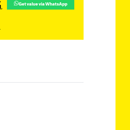
Get value via WhatsApp
d
,
.