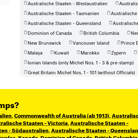
Australische Staaten - Westaustralien
Australis
Australische Staaten - Tasmanien
Australische
Australische Staaten - Queensland
Australisch
Dominion of Canada
British Columbia
Ne
New Brunswick
Vancouver Island
Prince 
Malaya
Kuwait
Marokko
Zypern
Ionian Islands (only Michel Nos. 1 - 3 & pre-stamp)
Great Britain: Michel Nos. 1 - 101 (without Officials)
amps?
alien
,
Commonwealth of Australia (ab 1913)
,
Australis
ralische Staaten - Victoria
,
Australische Staaten -
ten - Südaustralien
,
Australische Staaten - Queensla
dwales
,
Kanada
,
Dominion of Canada
,
British Columbia