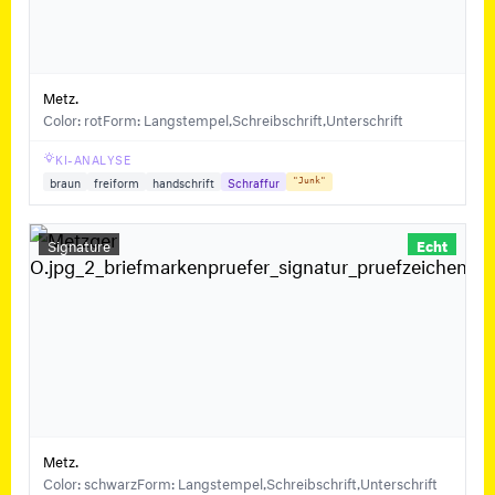
Metz.
Color: rot
Form: Langstempel,Schreibschrift,Unterschrift
KI-ANALYSE
braun
freiform
handschrift
Schraffur
"Junk"
Signature
Echt
Metz.
Color: schwarz
Form: Langstempel,Schreibschrift,Unterschrift