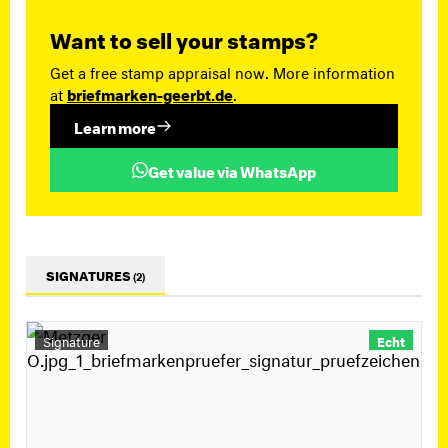
Want to sell your stamps?
Get a free stamp appraisal now. More information
at
briefmarken-geerbt.de
.
Learn more
Get value via WhatsApp
SIGNATURES
(2)
Signature
Echt