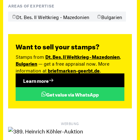
AREAS OF EXPERTISE
Dt. Bes. II Weltkrieg - Mazedonien
Bulgarien
Want to sell your stamps?
Stamps from
Dt. Bes. II Weltkrieg - Mazedonien
,
Bulgarien
— get a free appraisal now. More
information at
briefmarken-geerbt.de
.
Learn more
Get value via WhatsApp
WERBUNG