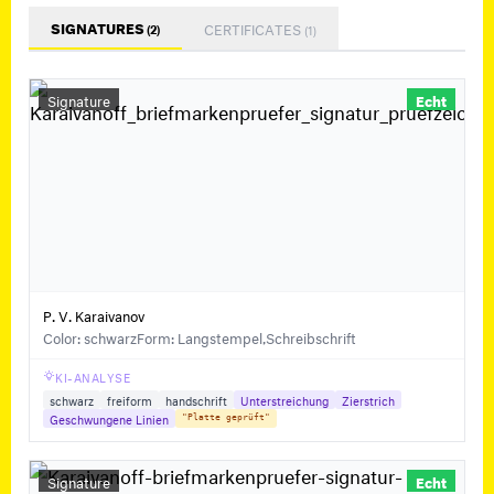
SIGNATURES
CERTIFICATES
(2)
(1)
Signature
Echt
P. V. Karaivanov
Color: schwarz
Form: Langstempel,Schreibschrift
KI-ANALYSE
schwarz
freiform
handschrift
Unterstreichung
Zierstrich
Geschwungene Linien
"Platte geprüft"
Signature
Echt