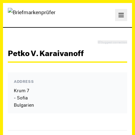
Suggest correction
Petko V. Karaivanoff
ADDRESS
Krum 7
- Sofia
Bulgarien