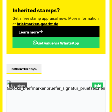
Inherited stamps?
Get a free stamp appraisal now. More information
at
briefmarken-geerbt.de
.
Learn more
Get value via WhatsApp
SIGNATURES
(3)
Signature
Echt