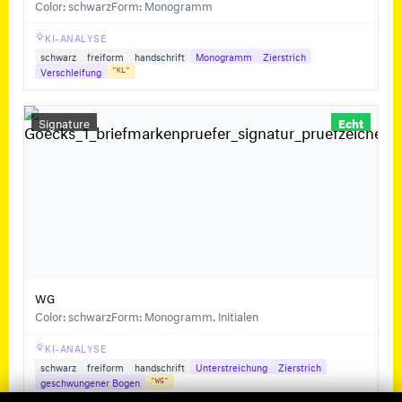
Color: schwarz
Form: Monogramm
KI-ANALYSE
schwarz
freiform
handschrift
Monogramm
Zierstrich
Verschleifung
"KL"
Signature
Echt
WG
Color: schwarz
Form: Monogramm, Initialen
KI-ANALYSE
schwarz
freiform
handschrift
Unterstreichung
Zierstrich
geschwungener Bogen
"WG"