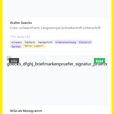
Walter Goecks
Color: schwarz
Form: Langstempel,Schreibschrift,Unterschrift
KI-ANALYSE
schwarz
freiform
handschrift
Unterstreichung
Zierstrich
Serifen
"Heller Luebeck"
Infla
Echt
WGo als Monogramm