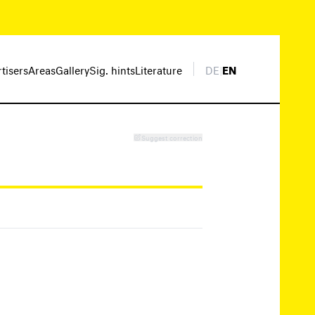
rtisers
Areas
Gallery
Sig. hints
Literature
DE
|
EN
Suggest correction