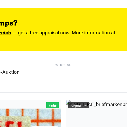
amps?
reich
— get a free appraisal now. More information at
WERBUNG
Echt
Signature