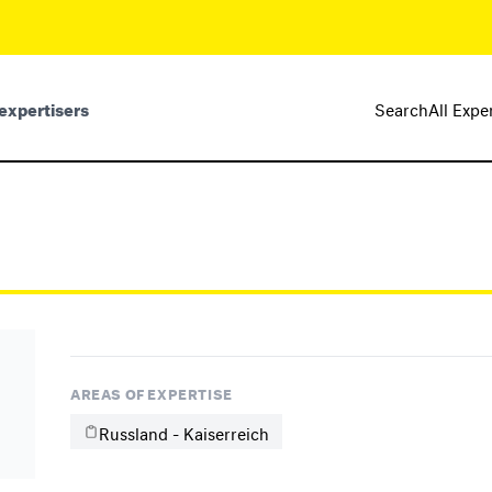
expertisers
Search
All Expe
AREAS OF EXPERTISE
Russland - Kaiserreich