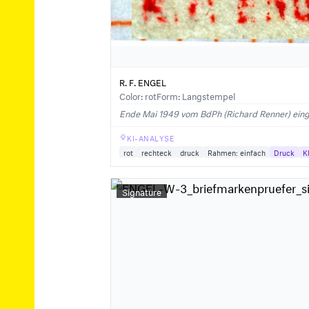
R. F. ENGEL
Color: rot
Form: Langstempel
Ende Mai 1949 vom BdPh (Richard Renner) eing
KI-ANALYSE
rot
rechteck
druck
Rahmen: einfach
Druck
K
Signature