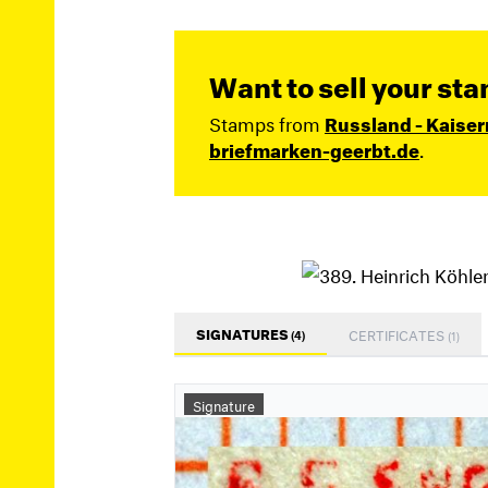
Want to sell your st
Stamps from
Russland - Kaiser
briefmarken-geerbt.de
.
SIGNATURES
CERTIFICATES
(4)
(1)
Signature