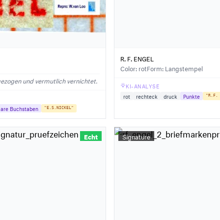
R. F. ENGEL
Color: rot
Form: Langstempel
ezogen und vermutlich vernichtet.
KI-ANALYSE
rot
rechteck
druck
Punkte
"R.F.
lare Buchstaben
"E.S.NICKEL"
Echt
Signature