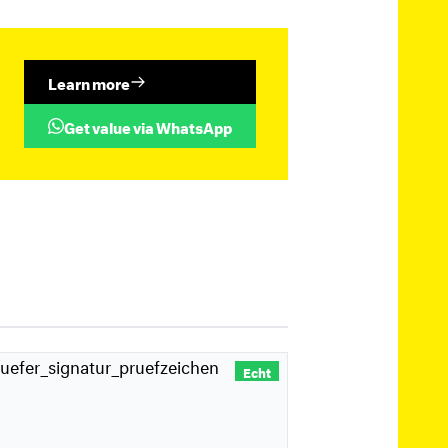
Learn more
Get value via WhatsApp
Echt