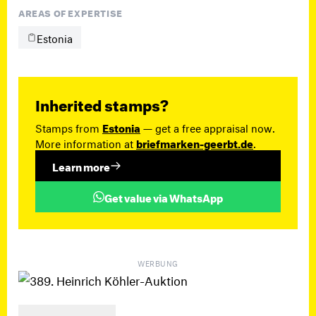
AREAS OF EXPERTISE
Estonia
Inherited stamps?
Stamps from
Estonia
— get a free appraisal now.
More information at
briefmarken-geerbt.de
.
Learn more
Get value via WhatsApp
WERBUNG