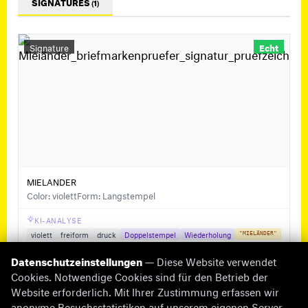
SIGNATURES
(1)
Signature
Echt
MIELANDER
Color: violett
Form: Langstempel
KI-ANALYSE
violett
freiform
druck
Doppelstempel
Wiederholung
"MIELÄNDER"
Datenschutzeinstellungen
— Diese Website verwendet
Cookies. Notwendige Cookies sind für den Betrieb der
Website erforderlich. Mit Ihrer Zustimmung erfassen wir
anonyme Besuchsstatistiken auf unserem eigenen Server.