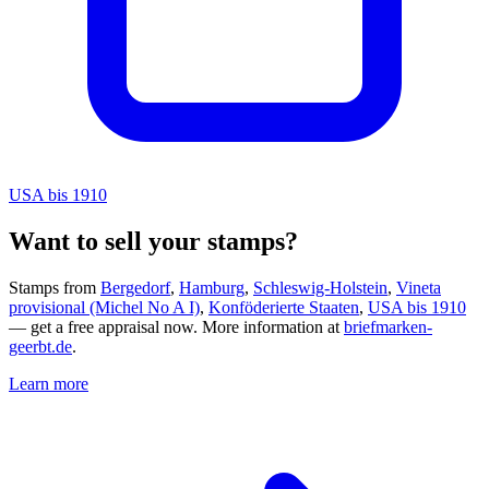
USA bis 1910
Want to sell your stamps?
Stamps from
Bergedorf
,
Hamburg
,
Schleswig-Holstein
,
Vineta
provisional (Michel No A I)
,
Konföderierte Staaten
,
USA bis 1910
— get a free appraisal now. More information at
briefmarken-
geerbt.de
.
Learn more