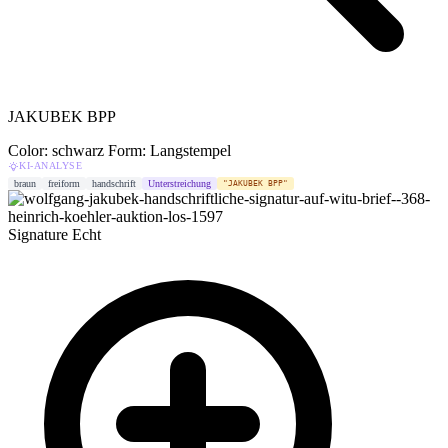
JAKUBEK BPP
Color: schwarz
Form: Langstempel
KI-ANALYSE
braun
freiform
handschrift
Unterstreichung
"JAKUBEK BPP"
Signature
Echt