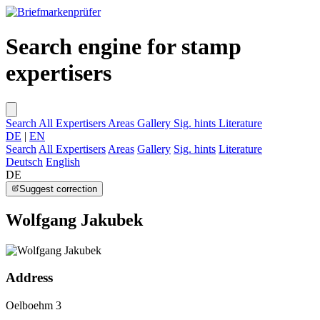
Search engine for stamp
expertisers
Search
All Expertisers
Areas
Gallery
Sig. hints
Literature
DE
|
EN
Search
All Expertisers
Areas
Gallery
Sig. hints
Literature
Deutsch
English
DE
Suggest correction
Wolfgang Jakubek
Address
Oelboehm 3