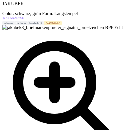
JAKUBEK
Color: schwarz, grün
Form: Langstempel
KI-ANALYSE
schwarz
freiform
handschrift
"JAKOUBEK"
BPP
Echt