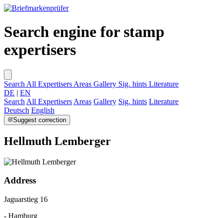
Search engine for stamp
expertisers
Search
All Expertisers
Areas
Gallery
Sig. hints
Literature
DE
|
EN
Search
All Expertisers
Areas
Gallery
Sig. hints
Literature
Deutsch
English
Suggest correction
Hellmuth Lemberger
Address
Jaguarstieg 16
- Hamburg