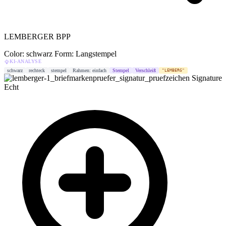
LEMBERGER BPP
Color: schwarz
Form: Langstempel
KI-ANALYSE
schwarz
rechteck
stempel
Rahmen: einfach
Stempel
Verschleiß
"LEMBERG"
Signature
Echt