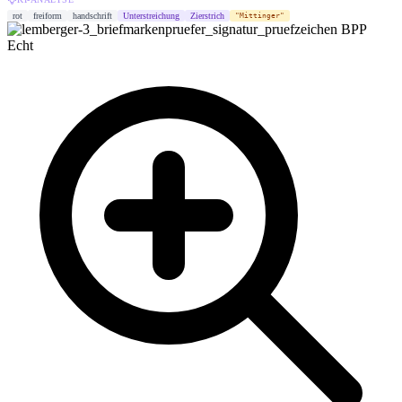
rot
freiform
handschrift
Unterstreichung
Zierstrich
"Mittinger"
BPP
Echt