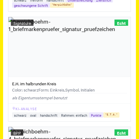
geschwungene Schrift
"Herpichböhm"
Signature
Echt
E.H. im halbrunden Kreis
Color: schwarz
Form: Einkreis,Symbol, Initialen
als Eigentumsstempel benutzt
KI-ANALYSE
schwarz
oval
handschrift
Rahmen: einfach
Punkte
"E.T.A."
BPP
Echt