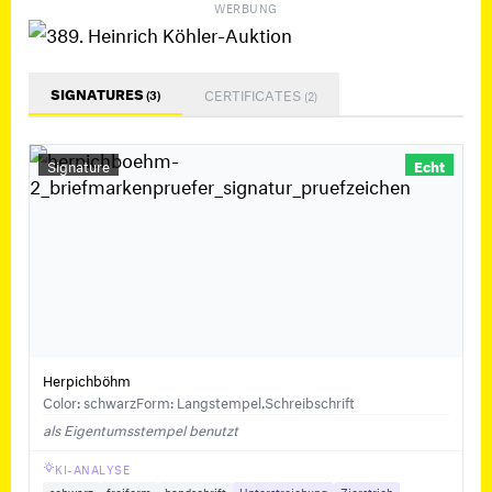
WERBUNG
SIGNATURES
CERTIFICATES
(3)
(2)
Signature
Echt
Herpichböhm
Color: schwarz
Form: Langstempel,Schreibschrift
als Eigentumsstempel benutzt
KI-ANALYSE
schwarz
freiform
handschrift
Unterstreichung
Zierstrich