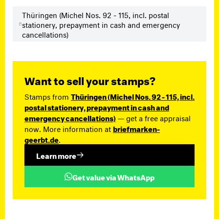
Thüringen (Michel Nos. 92 - 115, incl. postal
stationery, prepayment in cash and emergency
cancellations)
Want to sell your stamps?
Stamps from
Thüringen (Michel Nos. 92 - 115, incl.
postal stationery, prepayment in cash and
emergency cancellations)
— get a free appraisal
now. More information at
briefmarken-
geerbt.de
.
Learn more
Get value via WhatsApp