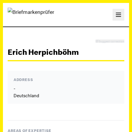
Suggest correction
Erich Herpichböhm
ADDRESS
-
Deutschland
AREAS OF EXPERTISE