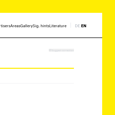
rtisers
Areas
Gallery
Sig. hints
Literature
DE
|
EN
Suggest correction