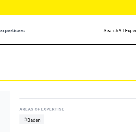
expertisers
Search
All Expe
AREAS OF EXPERTISE
Baden