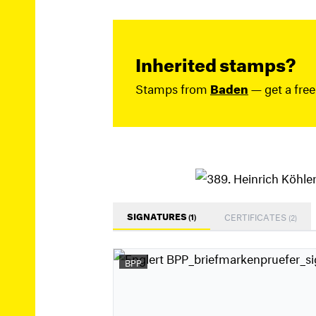
Inherited stamps?
Stamps from
Baden
— get a free
SIGNATURES
CERTIFICATES
(1)
(2)
BPP