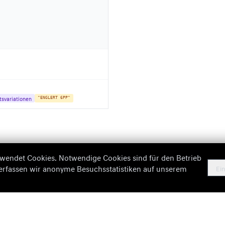
tsvariationen
"ENGLERT 6PP"
wendet Cookies. Notwendige Cookies sind für den Betrieb
 erfassen wir anonyme Besuchsstatistiken auf unserem
Ein
Missing Information
Imp