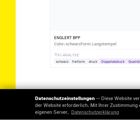
ENGLERT BPP
Color: schwarz
Form: Langstempel
KI-ANALYSE
schwarz
freiform
druck
Doppelabdruck
Qualitä
Datenschutzeinstellungen
— Diese Website ver
der Website erforderlich. Mit Ihrer Zustimmung
eigenen Server.
Datenschutzerklärung
© 2026 briefmarken-pruefer.de