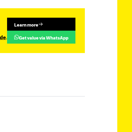
Learn more
.de
.
Get value via WhatsApp