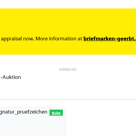
 appraisal now. More information at
briefmarken-geerbt
WERBUNG
Echt