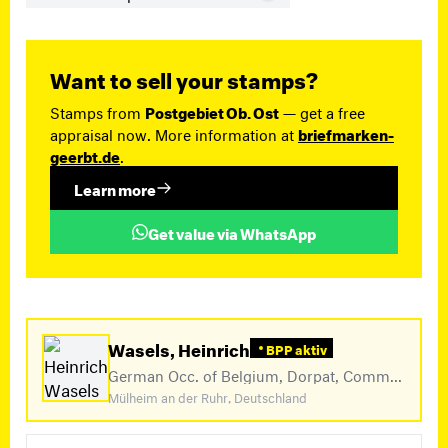
Want to sell your stamps?
Stamps from
Postgebiet Ob. Ost
— get a free
appraisal now. More information at
briefmarken-
geerbt.de
.
Learn more
Get value via WhatsApp
Wasels, Heinrich
BPP aktiv
German Occ. of Belgium, Dorpat, Communications Area West (+6)
Mülheim an der Ruhr, Deutschland