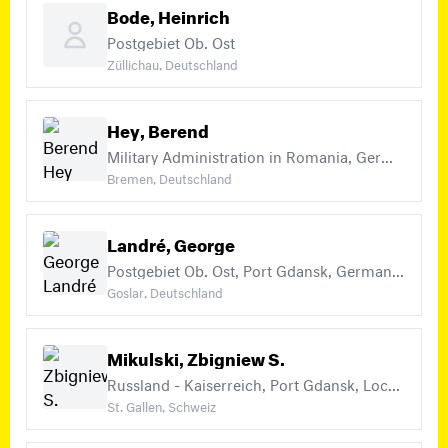
Bode, Heinrich
Postgebiet Ob. Ost
Züllichau, Deutschland
Hey, Berend
Military Administration in Romania, German Occ. of Poland (without local mail), Dorpat (+1)
Bremen, Deutschland
Landré, George
Postgebiet Ob. Ost, Port Gdansk, German Occ. of Poland (without local mail) (+9)
Goslar, Deutschland
Mikulski, Zbigniew S.
Russland - Kaiserreich, Port Gdansk, Local issue - Telsiai (Telschen) (+49)
St. Gallen, Schweiz