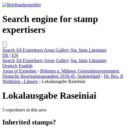
Search engine for stamp
expertisers
Search
All Expertisers
Areas
Gallery
Sig. hints
Literature
DE
|
EN
Search
All Expertisers
Areas
Gallery
Sig. hints
Literature
Deutsch
English
Areas of Expertise
›
Böhmen u. Mähren, Generalgouvernement,
Deutsche Besetzungsausgaben 1939-45, Sudetenland
›
Dt. Bes. II
Weltkrieg - Litauen
›
Lokalausgabe Raseiniai
Lokalausgabe Raseiniai
5 expertisers in this area
Inherited stamps?